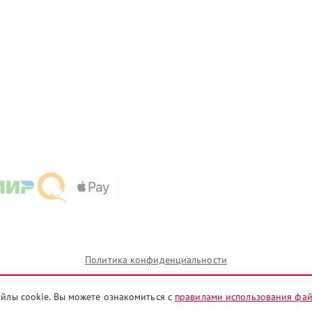
Политика конфиденциальности
айлы cookie. Вы можете ознакомиться с
правилами использования фа
и которых сервисные центры rnd.sanyo-fix.ru предоставляют услуги по ремонту. Услуги оказываютс