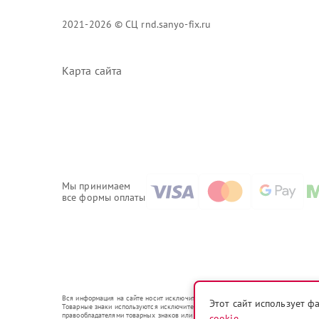
2021-2026 © СЦ rnd.sanyo-fix.ru
Карта сайта
Мы принимаем
все формы оплаты
Вся информация на сайте носит исключительно справочный характер.
Этот сайт использует ф
Товарные знаки используются исключительно для описания устройств, в отношени
правообладателями товарных знаков или их официальными представителями.
cookie