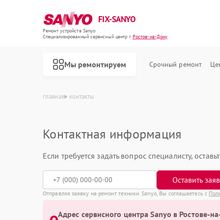
FIX-SANYO
Ремонт устройств Sanyo
Специализированный cервисный центр г.
Ростов-на-Дону
Мы ремонтируем
Срочный ремонт
Це
главная
контакты
Контактная информация
Если требуется задать вопрос специалисту, остав
Ремонт микроволновых печей Sanyo
Ремонт посудомоечных машин Sanyo
Ремонт стиральных машин Sanyo
Оставить зая
Отправляя заявку на ремонт техники Sanyo, Вы соглашаетесь с
Пол
Адрес сервисного центра Sanyo в Ростове-на