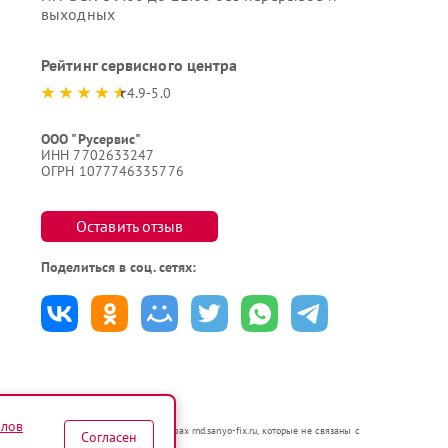
выходных
Рейтинг сервисного центра
4.9-5.0
ООО "Русервис"
ИНН 7702633247
ОГРН 1077746335776
Оставить отзыв
Поделиться в соц. сетях:
йлов
я в неавторизованных сервисных центрах rnd.sanyo-fix.ru, которые не связаны с
Согласен