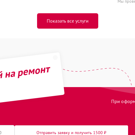
Мы прове
Показать все услуги
й на ремонт
При оформл
Отправить заявку и получить 1500 ₽