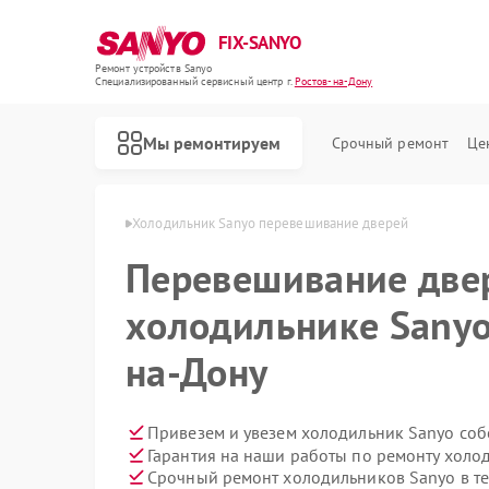
FIX-SANYO
Ремонт устройств Sanyo
Специализированный cервисный центр г.
Ростов-на-Дону
Мы ремонтируем
Срочный ремонт
Це
o в Ростове-на-Дону
Холодильник Sanyo перевешивание дверей
Перевешивание две
холодильнике Sanyo
Ремонт микроволновых печей Sanyo
Ремонт посудомоечных машин Sanyo
Ремонт стиральных машин Sanyo
на-Дону
Привезем и увезем холодильник Sanyo соб
Гарантия на наши работы по ремонту хол
Срочный ремонт холодильников Sanyo в те