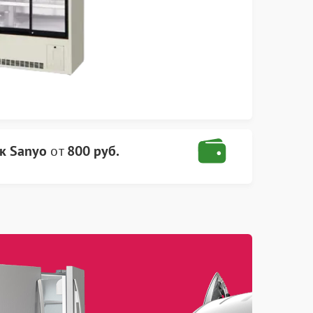
к Sanyo
от
800 руб.