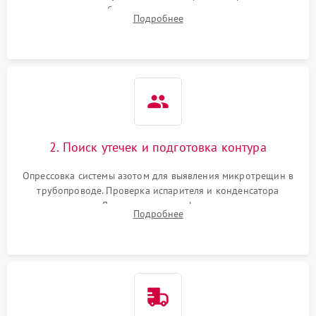
сопротивления обмоток мотора, проверка термостата и
Подробнее
считывание кодов ошибок с электронного дисплея.
2. Поиск утечек и подготовка контура
Опрессовка системы азотом для выявления микротрещин в
трубопроводе. Проверка испарителя и конденсатора
течеискателем. Демонтаж старого фильтра-осушителя и
Подробнее
продувка капиллярной трубки для устранения засоров.