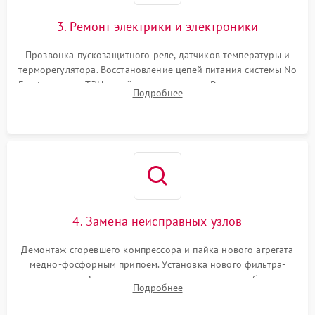
3. Ремонт электрики и электроники
Прозвонка пускозащитного реле, датчиков температуры и
терморегулятора. Восстановление цепей питания системы No
Frost, включая ТЭН оттайки и вентилятор. Ремонт или замена
Подробнее
платы управления при сбоях алгоритмов.
4. Замена неисправных узлов
Демонтаж сгоревшего компрессора и пайка нового агрегата
медно-фосфорным припоем. Установка нового фильтра-
осушителя. Замена изношенных вентиляторов обдува,
Подробнее
сломанных заслонок или поврежденных дверных петель.