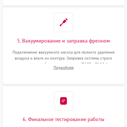
5. Вакуумирование и заправка фреоном
Подключение вакуумного насоса для полного удаления
воздуха и влаги из контура. Заправка системы строго
дозированным объемом хладагента (R600a, R134a) по
Подробнее
электронным весам. Контроль рабочего давления в системе.
6. Финальное тестирование работы