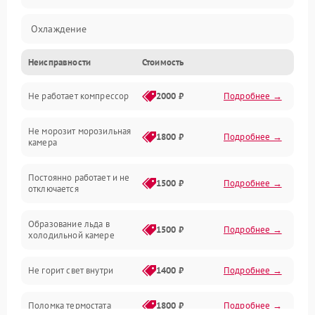
Охлаждение
Неисправности
Стоимость
Механика
Не работает компрессор
2000 ₽
Подробнее →
Электропитание
Не морозит морозильная
Дренаж
1800 ₽
Подробнее →
камера
Оттайка
Постоянно работает и не
1500 ₽
Подробнее →
отключается
Программное обеспечение
Образование льда в
1500 ₽
Подробнее →
холодильной камере
Не горит свет внутри
1400 ₽
Подробнее →
Поломка термостата
1800 ₽
Подробнее →