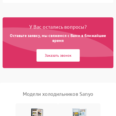
Не работает вентилятор
1800 ₽
Подробнее →
Поломка системы No Frost
2600 ₽
Подробнее →
У Вас остались вопросы?
Оставьте заявку, мы свяжемся с Вами в ближайшее
Образование конденсата
1800 ₽
Подробнее →
на стенках
время
Сбой в работе инвертора
2100 ₽
Подробнее →
Заказать звонок
Запах горелого при
2000 ₽
Подробнее →
работе
Не включается
1000 ₽
Подробнее →
холодильник
Модели холодильников Sanyo
Проблемы с системой
автоматической
1800 ₽
Подробнее →
разморозки