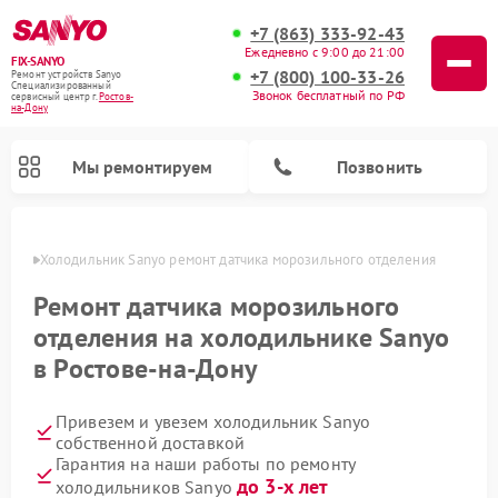
+7 (863) 333-92-43
Ежедневно с 9:00 до 21:00
FIX-SANYO
+7 (800) 100-33-26
Ремонт устройств Sanyo
Специализированный
Звонок бесплатный по РФ
cервисный центр г.
Ростов-
на-Дону
Мы ремонтируем
Позвонить
-Дону
Холодильник Sanyo ремонт датчика морозильного отделения
Ремонт датчика морозильного
отделения на холодильнике Sanyo
Ремонт микроволновых печей Sanyo
Ремонт посудомоечных машин Sanyo
Ремонт стиральных машин Sanyo
в Ростове-на-Дону
Привезем и увезем холодильник Sanyo
собственной доставкой
Гарантия на наши работы по ремонту
до 3-х лет
холодильников Sanyo