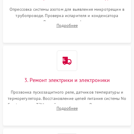
Опрессовка системы азотом для выявления микротрещин в
трубопроводе. Проверка испарителя и конденсатора
течеискателем. Демонтаж старого фильтра-осушителя и
Подробнее
продувка капиллярной трубки для устранения засоров.
3. Ремонт электрики и электроники
Прозвонка пускозащитного реле, датчиков температуры и
терморегулятора. Восстановление цепей питания системы No
Frost, включая ТЭН оттайки и вентилятор. Ремонт или замена
Подробнее
платы управления при сбоях алгоритмов.