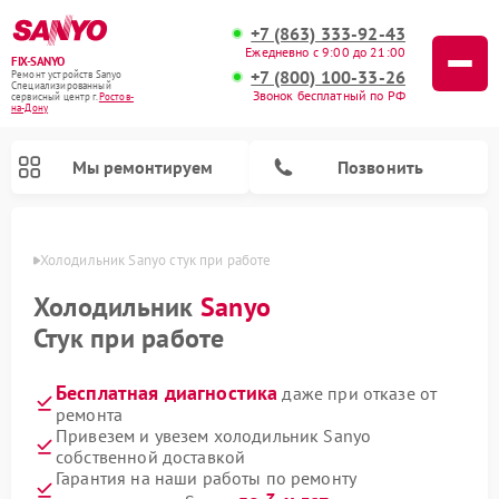
+7 (863) 333-92-43
Ежедневно с 9:00 до 21:00
FIX-SANYO
+7 (800) 100-33-26
Ремонт устройств Sanyo
Специализированный
Звонок бесплатный по РФ
cервисный центр г.
Ростов-
на-Дону
Мы ремонтируем
Позвонить
-Дону
Холодильник Sanyo стук при работе
Холодильник
Sanyo
Стук при работе
Ремонт микроволновых печей Sanyo
Ремонт посудомоечных машин Sanyo
Ремонт стиральных машин Sanyo
Бесплатная диагностика
даже при отказе от
ремонта
Привезем и увезем холодильник Sanyo
собственной доставкой
Гарантия на наши работы по ремонту