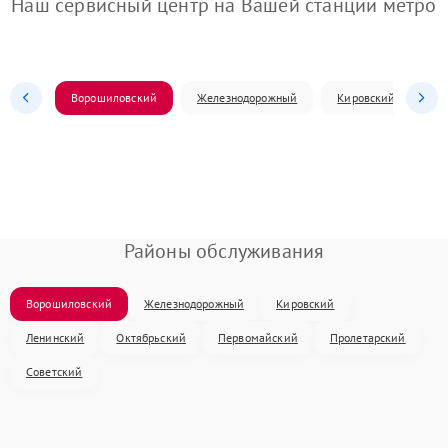
Наш сервисный центр на Вашей станции метро
Ворошиловский
Железнодорожный
Кировский
Л
Районы обслуживания
Ворошиловский
Железнодорожный
Кировский
Ленинский
Октябрьский
Первомайский
Пролетарский
Советский