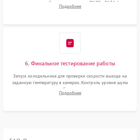
дозированным объемом хладагента (R600a, R134a) по
Подробнее
электронным весам. Контроль рабочего давления в системе.
6. Финальное тестирование работы
Запуск холодильника для проверки скорости выхода на
заданную температуру в камерах. Контроль уровня шума
компрессора, отсутствия обмерзания стенок и корректного
Подробнее
срабатывания системы автоматической оттайки.