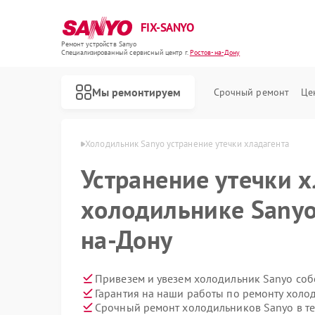
FIX-SANYO
Ремонт устройств Sanyo
Специализированный cервисный центр г.
Ростов-на-Дону
Мы ремонтируем
Срочный ремонт
Це
o в Ростове-на-Дону
Холодильник Sanyo устранение утечки хладагента
Устранение утечки х
холодильнике Sanyo
Ремонт микроволновых печей Sanyo
Ремонт посудомоечных машин Sanyo
Ремонт стиральных машин Sanyo
на-Дону
Привезем и увезем холодильник Sanyo соб
Гарантия на наши работы по ремонту хол
Срочный ремонт холодильников Sanyo в те