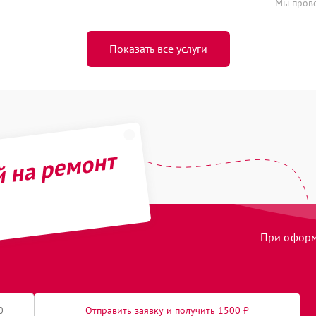
Мы прове
Показать все услуги
й на ремонт
При оформл
Отправить заявку и получить 1500 ₽