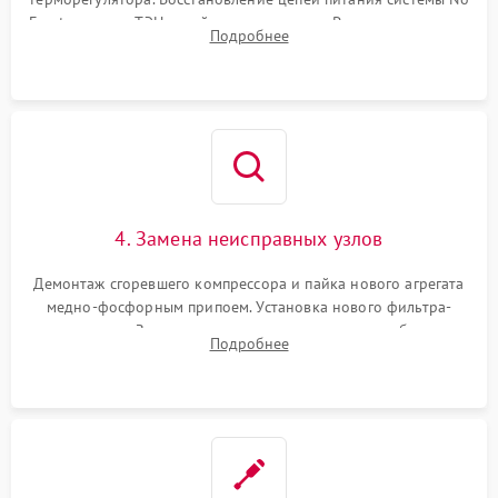
Frost, включая ТЭН оттайки и вентилятор. Ремонт или замена
Подробнее
платы управления при сбоях алгоритмов.
4. Замена неисправных узлов
Демонтаж сгоревшего компрессора и пайка нового агрегата
медно-фосфорным припоем. Установка нового фильтра-
осушителя. Замена изношенных вентиляторов обдува,
Подробнее
сломанных заслонок или поврежденных дверных петель.