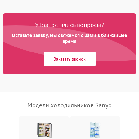
Не работает вентилятор
1800 ₽
Подробнее →
Поломка системы No Frost
2600 ₽
Подробнее →
У Вас остались вопросы?
Оставьте заявку, мы свяжемся с Вами в ближайшее
Образование конденсата
1800 ₽
Подробнее →
на стенках
время
Сбой в работе инвертора
2100 ₽
Подробнее →
Заказать звонок
Запах горелого при
2000 ₽
Подробнее →
работе
Не включается
1000 ₽
Подробнее →
холодильник
Модели холодильников Sanyo
Проблемы с системой
автоматической
1800 ₽
Подробнее →
разморозки