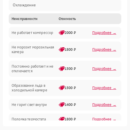
Охлаждение
Неисправности
Стоимость
Механика
Не работает компрессор
2000 ₽
Подробнее →
Электропитание
Не морозит морозильная
Дренаж
1800 ₽
Подробнее →
камера
Оттайка
Постоянно работает и не
1500 ₽
Подробнее →
отключается
Программное обеспечение
Образование льда в
1500 ₽
Подробнее →
холодильной камере
Не горит свет внутри
1400 ₽
Подробнее →
Поломка термостата
1800 ₽
Подробнее →