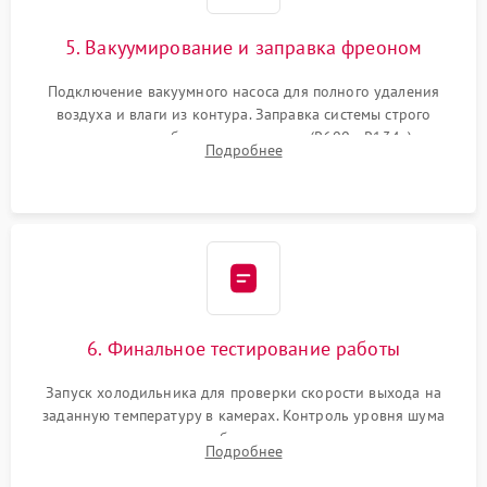
5. Вакуумирование и заправка фреоном
Подключение вакуумного насоса для полного удаления
воздуха и влаги из контура. Заправка системы строго
дозированным объемом хладагента (R600a, R134a) по
Подробнее
электронным весам. Контроль рабочего давления в системе.
6. Финальное тестирование работы
Запуск холодильника для проверки скорости выхода на
заданную температуру в камерах. Контроль уровня шума
компрессора, отсутствия обмерзания стенок и корректного
Подробнее
срабатывания системы автоматической оттайки.