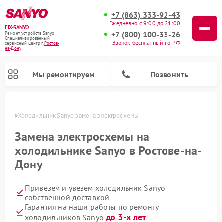
+7 (863) 333-92-43
Ежедневно с 9:00 до 21:00
FIX-SANYO
+7 (800) 100-33-26
Ремонт устройств Sanyo
Специализированный
Звонок бесплатный по РФ
cервисный центр г.
Ростов-
на-Дону
Мы ремонтируем
Позвонить
-Дону
Холодильник Sanyo замена электросхемы
Замена электросхемы на
холодильнике Sanyo в Ростове-на-
Ремонт микроволновых печей Sanyo
Ремонт посудомоечных машин Sanyo
Ремонт стиральных машин Sanyo
Дону
Привезем и увезем холодильник Sanyo
собственной доставкой
Гарантия на наши работы по ремонту
до 3-х лет
холодильников Sanyo