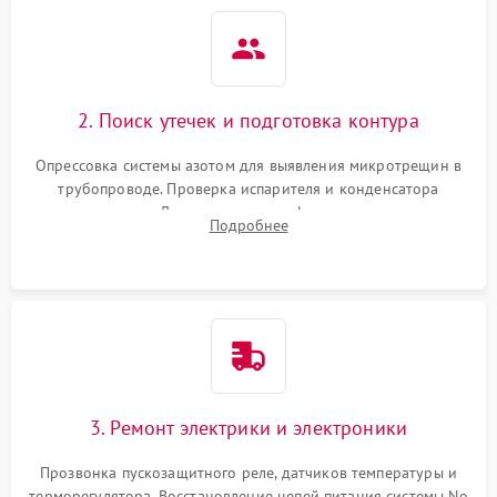
2. Поиск утечек и подготовка контура
Опрессовка системы азотом для выявления микротрещин в
трубопроводе. Проверка испарителя и конденсатора
течеискателем. Демонтаж старого фильтра-осушителя и
Подробнее
продувка капиллярной трубки для устранения засоров.
3. Ремонт электрики и электроники
Прозвонка пускозащитного реле, датчиков температуры и
терморегулятора. Восстановление цепей питания системы No