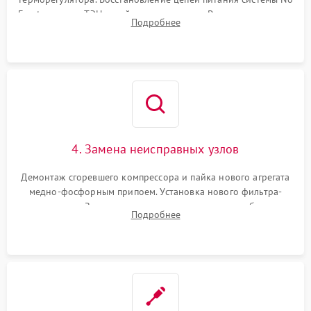
Frost, включая ТЭН оттайки и вентилятор. Ремонт или замена
Подробнее
платы управления при сбоях алгоритмов.
4. Замена неисправных узлов
Демонтаж сгоревшего компрессора и пайка нового агрегата
медно-фосфорным припоем. Установка нового фильтра-
осушителя. Замена изношенных вентиляторов обдува,
Подробнее
сломанных заслонок или поврежденных дверных петель.