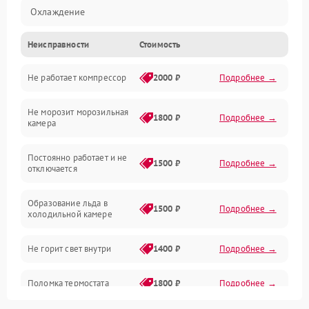
Охлаждение
Неисправности
Стоимость
Механика
Не работает компрессор
2000 ₽
Подробнее →
Электропитание
Не морозит морозильная
Дренаж
1800 ₽
Подробнее →
камера
Оттайка
Постоянно работает и не
1500 ₽
Подробнее →
отключается
Программное обеспечение
Образование льда в
1500 ₽
Подробнее →
холодильной камере
Не горит свет внутри
1400 ₽
Подробнее →
Поломка термостата
1800 ₽
Подробнее →