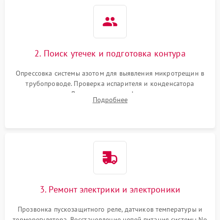
2. Поиск утечек и подготовка контура
Опрессовка системы азотом для выявления микротрещин в
трубопроводе. Проверка испарителя и конденсатора
течеискателем. Демонтаж старого фильтра-осушителя и
Подробнее
продувка капиллярной трубки для устранения засоров.
3. Ремонт электрики и электроники
Прозвонка пускозащитного реле, датчиков температуры и
терморегулятора. Восстановление цепей питания системы No