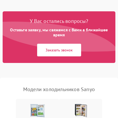
Не работает вентилятор
1800 ₽
Подробнее →
Поломка системы No Frost
2600 ₽
Подробнее →
У Вас остались вопросы?
Оставьте заявку, мы свяжемся с Вами в ближайшее
Образование конденсата
1800 ₽
Подробнее →
на стенках
время
Сбой в работе инвертора
2100 ₽
Подробнее →
Заказать звонок
Запах горелого при
2000 ₽
Подробнее →
работе
Не включается
1000 ₽
Подробнее →
холодильник
Модели холодильников Sanyo
Проблемы с системой
автоматической
1800 ₽
Подробнее →
разморозки