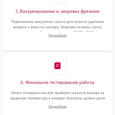
5. Вакуумирование и заправка фреоном
Подключение вакуумного насоса для полного удаления
воздуха и влаги из контура. Заправка системы строго
дозированным объемом хладагента (R600a, R134a) по
Подробнее
электронным весам. Контроль рабочего давления в системе.
6. Финальное тестирование работы
Запуск холодильника для проверки скорости выхода на
заданную температуру в камерах. Контроль уровня шума
компрессора, отсутствия обмерзания стенок и корректного
Подробнее
срабатывания системы автоматической оттайки.