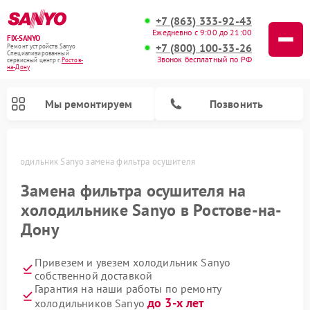
+7 (863) 333-92-43
Ежедневно с 9:00 до 21:00
FIX-SANYO
+7 (800) 100-33-26
Ремонт устройств Sanyo
Специализированный
Звонок бесплатный по РФ
cервисный центр г.
Ростов-
на-Дону
Мы ремонтируем
Позвонить
у
Холодильник Sanyo замена фильтра осушителя
Замена фильтра осушителя на
холодильнике Sanyo в Ростове-на-
Ремонт микроволновых печей Sanyo
Ремонт посудомоечных машин Sanyo
Ремонт стиральных машин Sanyo
Дону
Привезем и увезем холодильник Sanyo
собственной доставкой
Гарантия на наши работы по ремонту
до 3-х лет
холодильников Sanyo