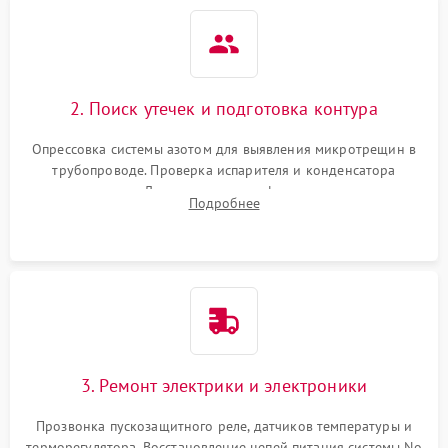
2. Поиск утечек и подготовка контура
Опрессовка системы азотом для выявления микротрещин в
трубопроводе. Проверка испарителя и конденсатора
течеискателем. Демонтаж старого фильтра-осушителя и
Подробнее
продувка капиллярной трубки для устранения засоров.
3. Ремонт электрики и электроники
Прозвонка пускозащитного реле, датчиков температуры и
терморегулятора. Восстановление цепей питания системы No