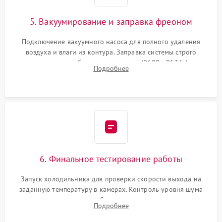
5. Вакуумирование и заправка фреоном
Подключение вакуумного насоса для полного удаления
воздуха и влаги из контура. Заправка системы строго
дозированным объемом хладагента (R600a, R134a) по
Подробнее
электронным весам. Контроль рабочего давления в системе.
6. Финальное тестирование работы
Запуск холодильника для проверки скорости выхода на
заданную температуру в камерах. Контроль уровня шума
компрессора, отсутствия обмерзания стенок и корректного
Подробнее
срабатывания системы автоматической оттайки.