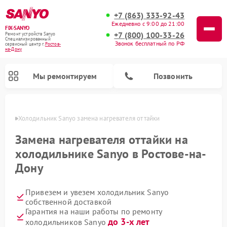
+7 (863) 333-92-43
Ежедневно с 9:00 до 21:00
FIX-SANYO
+7 (800) 100-33-26
Ремонт устройств Sanyo
Специализированный
Звонок бесплатный по РФ
cервисный центр г.
Ростов-
на-Дону
Мы ремонтируем
Позвонить
-Дону
Холодильник Sanyo замена нагревателя оттайки
Замена нагревателя оттайки на
холодильнике Sanyo в Ростове-на-
Ремонт микроволновых печей Sanyo
Ремонт посудомоечных машин Sanyo
Ремонт стиральных машин Sanyo
Дону
Привезем и увезем холодильник Sanyo
собственной доставкой
Гарантия на наши работы по ремонту
до 3-х лет
холодильников Sanyo