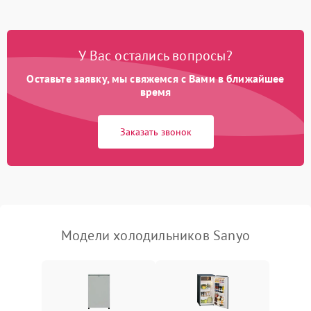
Не работает вентилятор
1800 ₽
Подробнее →
Поломка системы No Frost
2600 ₽
Подробнее →
У Вас остались вопросы?
Оставьте заявку, мы свяжемся с Вами в ближайшее
Образование конденсата
1800 ₽
Подробнее →
на стенках
время
Сбой в работе инвертора
2100 ₽
Подробнее →
Заказать звонок
Запах горелого при
2000 ₽
Подробнее →
работе
Не включается
1000 ₽
Подробнее →
холодильник
Модели холодильников Sanyo
Проблемы с системой
автоматической
1800 ₽
Подробнее →
разморозки