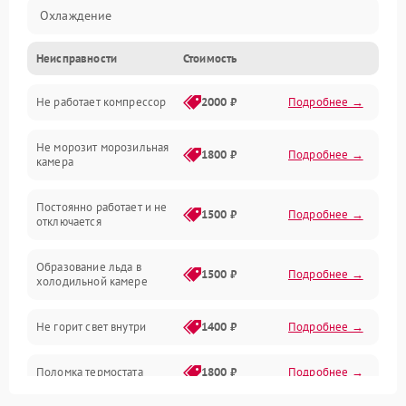
Охлаждение
Неисправности
Стоимость
Механика
Не работает компрессор
2000 ₽
Подробнее →
Электропитание
Не морозит морозильная
Дренаж
1800 ₽
Подробнее →
камера
Оттайка
Постоянно работает и не
1500 ₽
Подробнее →
отключается
Программное обеспечение
Образование льда в
1500 ₽
Подробнее →
холодильной камере
Не горит свет внутри
1400 ₽
Подробнее →
Поломка термостата
1800 ₽
Подробнее →