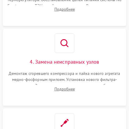
Frost, включая ТЭН оттайки и вентилятор. Ремонт или замена
Подробнее
платы управления при сбоях алгоритмов.
4. Замена неисправных узлов
Демонтаж сгоревшего компрессора и пайка нового агрегата
медно-фосфорным припоем. Установка нового фильтра-
осушителя. Замена изношенных вентиляторов обдува,
Подробнее
сломанных заслонок или поврежденных дверных петель.