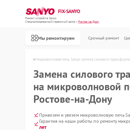
FIX-SANYO
Ремонт устройств Sanyo
Специализированный cервисный центр г.
Ростов-на-Дону
Мы ремонтируем
Срочный ремонт
Це
 в Ростове-на-Дону
Микроволновая печь Sanyo замена силового трансформ
Замена силового тр
на микроволновой п
Ремонт посудомоечных машин Sanyo
Ремонт стиральных машин Sanyo
Ростове-на-Дону
Привезем и увезем микроволновую печь Sa
Гарантия на наши работы по ремонту мик
лет