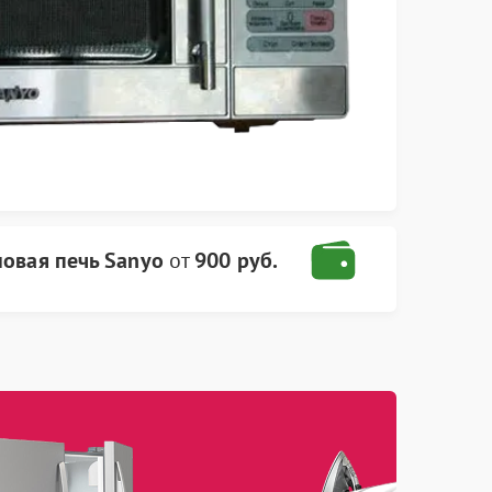
овая печь Sanyo
от
900 руб.