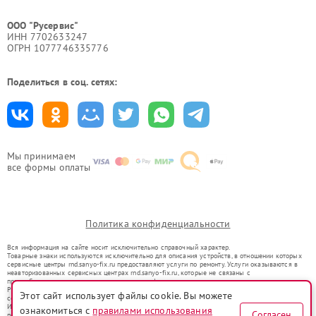
ООО "Русервис"
ИНН 7702633247
ОГРН 1077746335776
Поделиться в соц. сетях:
Мы принимаем
все формы оплаты
Политика конфиденциальности
Вся информация на сайте носит исключительно справочный характер.
Товарные знаки используются исключительно для описания устройств, в отношении которых
сервисные центры rnd.sanyo-fix.ru предоставляют услуги по ремонту. Услуги оказываются в
неавторизованных сервисных центрах rnd.sanyo-fix.ru, которые не связаны с
правообладателями товарных знаков или их официальными представителями.
Ремонт осуществляется для устройств, уже введенных в гражданский оборот в соответствии
Этот сайт использует файлы cookie. Вы можете
со статьей 1487 ГК РФ.
Использование товарных знаков не преследует цели индивидуализации услуг или введения
ознакомиться с
правилами использования
Согласен
потребителей в заблуждение, а служит для информирования о предоставляемых услугах по