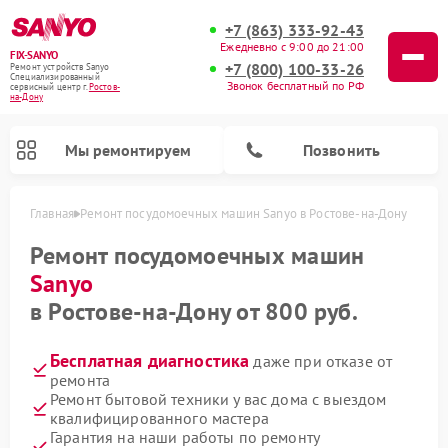
+7 (863) 333-92-43
Ежедневно с 9:00 до 21:00
FIX-SANYO
+7 (800) 100-33-26
Ремонт устройств Sanyo
Специализированный
Звонок бесплатный по РФ
cервисный центр г.
Ростов-
на-Дону
Мы ремонтируем
Позвонить
Главная
Ремонт посудомоечных машин Sanyo в Ростове-на-Дону
Ремонт посудомоечных машин
Sanyo
Ремонт микроволновых печей Sanyo
Ремонт стиральных машин Sanyo
в Ростове-на-Дону от 800 руб.
Бесплатная диагностика
даже при отказе от
ремонта
Ремонт бытовой техники у вас дома с выездом
квалифицированного мастера
Гарантия на наши работы по ремонту