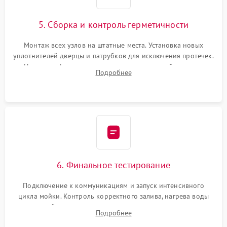
5. Сборка и контроль герметичности
Монтаж всех узлов на штатные места. Установка новых
уплотнителей дверцы и патрубков для исключения протечек.
Надежная фиксация хомутов гидравлической системы,
Подробнее
сборка корпуса и установка датчика поплавка.
6. Финальное тестирование
Подключение к коммуникациям и запуск интенсивного
цикла мойки. Контроль корректного залива, нагрева воды
до нужной температуры, отсутствия посторонних шумов,
Подробнее
штатного слива и абсолютной сухости в поддоне.