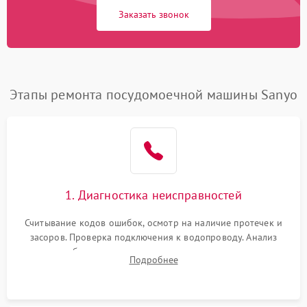
Заказать звонок
Этапы ремонта посудомоечной машины Sanyo
1. Диагностика неисправностей
Считывание кодов ошибок, осмотр на наличие протечек и
засоров. Проверка подключения к водопроводу. Анализ
жалоб на отсутствие слива, нагрева, вращения
Подробнее
разбрызгивателей или срабатывание системы защиты
аквастоп.