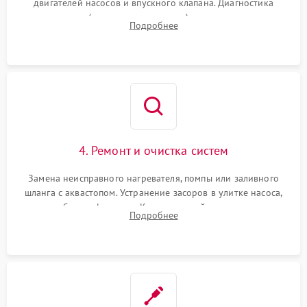
двигателей насосов и впускного клапана. Диагностика
прессостата (датчика уровня воды), датчика мутности,
Подробнее
концевика дверцы и электронного модуля управления.
4. Ремонт и очистка систем
Замена неисправного нагревателя, помпы или заливного
шланга с аквастопом. Устранение засоров в улитке насоса,
патрубках и фильтрах. Компонентный ремонт платы
Подробнее
управления, восстановление поврежденной проводки.