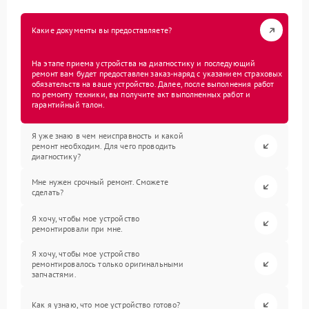
Какие документы вы предоставляете?
На этапе приема устройства на диагностику и последующий
ремонт вам будет предоставлен заказ-наряд с указанием страховых
обязательств на ваше устройство. Далее, после выполнения работ
по ремонту техники, вы получите акт выполненных работ и
гарантийный талон.
Я уже знаю в чем неисправность и какой
ремонт необходим. Для чего проводить
диагностику?
Мне нужен срочный ремонт. Сможете
сделать?
Я хочу, чтобы мое устройство
ремонтировали при мне.
Я хочу, чтобы мое устройство
ремонтировалось только оригинальными
запчастями.
Как я узнаю, что мое устройство готово?