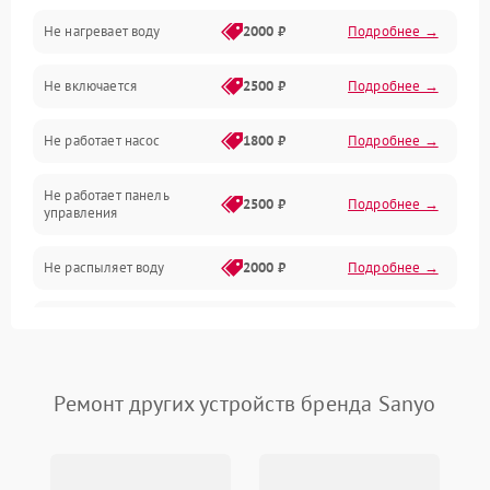
Не нагревает воду
2000 ₽
Подробнее →
Датчики
Не включается
2500 ₽
Подробнее →
Нагрев
Не работает насос
1800 ₽
Подробнее →
Вода
Не работает панель
Гигиена
2500 ₽
Подробнее →
управления
Программное обеспечение
Не распыляет воду
2000 ₽
Подробнее →
Не запускается цикл
1800 ₽
Подробнее →
стирки
Проблемы с набором
Ремонт других устройств бренда Sanyo
1800 ₽
Подробнее →
воды
Не работает сушилка
2100 ₽
Подробнее →