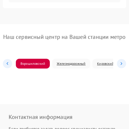
Наш сервисный центр на Вашей станции метро
Ворошиловский
Железнодорожный
Кировский
Л
Контактная информация
Если требуется задать вопрос специалисту, оставьте