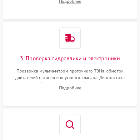
Подробнее
циркуляционному насосу, ТЭНу и сливной помпе.
3. Проверка гидравлики и электроники
Прозвонка мультиметром проточного ТЭНа, обмоток
двигателей насосов и впускного клапана. Диагностика
прессостата (датчика уровня воды), датчика мутности,
Подробнее
концевика дверцы и электронного модуля управления.