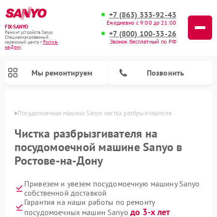
+7 (863) 333-92-43
Ежедневно с 9:00 до 21:00
FIX-SANYO
+7 (800) 100-33-26
Ремонт устройств Sanyo
Специализированный
Звонок бесплатный по РФ
cервисный центр г.
Ростов-
на-Дону
Мы ремонтируем
Позвонить
-Дону
Посудомоечная машина Sanyo чистка разбрызгивателя
Чистка разбрызгивателя на
посудомоечной машине Sanyo в
Ремонт микроволновых печей Sanyo
Ремонт стиральных машин Sanyo
Ростове-на-Дону
Привезем и увезем посудомоечную машину Sanyo
собственной доставкой
Гарантия на наши работы по ремонту
до 3-х лет
посудомоечных машин Sanyo