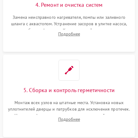
4. Ремонт и очистка систем
Замена неисправного нагревателя, помпы или заливного
шланга с аквастопом. Устранение засоров в улитке насоса,
патрубках и фильтрах. Компонентный ремонт платы
Подробнее
управления, восстановление поврежденной проводки.
5. Сборка и контроль герметичности
Монтаж всех узлов на штатные места. Установка новых
уплотнителей дверцы и патрубков для исключения протечек.
Надежная фиксация хомутов гидравлической системы,
Подробнее
сборка корпуса и установка датчика поплавка.