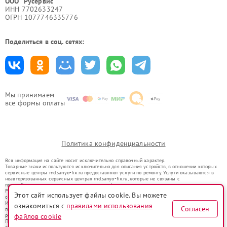
ООО "Русервис"
ИНН 7702633247
ОГРН 1077746335776
Поделиться в соц. сетях:
Мы принимаем
все формы оплаты
Политика конфиденциальности
Вся информация на сайте носит исключительно справочный характер.
Товарные знаки используются исключительно для описания устройств, в отношении которых
сервисные центры rnd.sanyo-fix.ru предоставляют услуги по ремонту. Услуги оказываются в
неавторизованных сервисных центрах rnd.sanyo-fix.ru, которые не связаны с
правообладателями товарных знаков или их официальными представителями.
Ремонт осуществляется для устройств, уже введенных в гражданский оборот в соответствии
Этот сайт использует файлы cookie. Вы можете
со статьей 1487 ГК РФ.
Использование товарных знаков не преследует цели индивидуализации услуг или введения
ознакомиться с
правилами использования
Согласен
потребителей в заблуждение, а служит для информирования о предоставляемых услугах по
ремонту техники указанных брендов.
файлов cookie
Представленная на сайте информация не является публичной офертой, определяемой