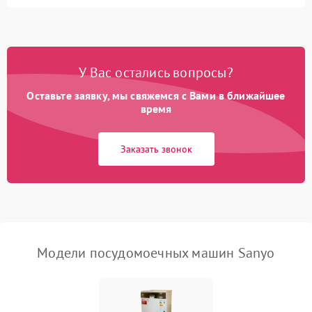
Не запускается цикл
1800 ₽
Подробнее →
стирки
Проблемы с набором
1800 ₽
Подробнее →
воды
У Вас остались вопросы?
Оставьте заявку, мы свяжемся с Вами в ближайшее
Не работает сушилка
2100 ₽
Подробнее →
время
Сбои в работе таймера
1700 ₽
Подробнее →
Заказать звонок
Проблемы с
2100 ₽
Подробнее →
циркуляционным насосом
Модели посудомоечных машин Sanyo