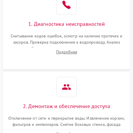
1. Диагностика неисправностей
Считывание кодов ошибок, осмотр на наличие протечек и
засоров. Проверка подключения к водопроводу. Анализ
жалоб на отсутствие слива, нагрева, вращения
Подробнее
разбрызгивателей или срабатывание системы защиты
аквастоп.
2. Демонтаж и обеспечение доступа
Отключение от сети и перекрытие воды. Извлечение корзин,
фильтров и импеллеров. Снятие боковых стенок, фасада
дверцы или нижнего поддона для прямого доступа к