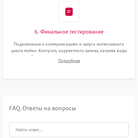
6. Финальное тестирование
Подключение к коммуникациям и запуск интенсивного
цикла мойки. Контроль корректного залива, нагрева воды
до нужной температуры, отсутствия посторонних шумов,
Подробнее
штатного слива и абсолютной сухости в поддоне.
FAQ. Ответы на вопросы