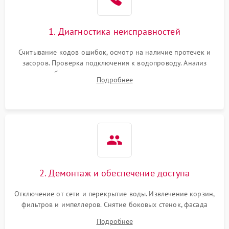
1. Диагностика неисправностей
Считывание кодов ошибок, осмотр на наличие протечек и
засоров. Проверка подключения к водопроводу. Анализ
жалоб на отсутствие слива, нагрева, вращения
Подробнее
разбрызгивателей или срабатывание системы защиты
аквастоп.
2. Демонтаж и обеспечение доступа
Отключение от сети и перекрытие воды. Извлечение корзин,
фильтров и импеллеров. Снятие боковых стенок, фасада
дверцы или нижнего поддона для прямого доступа к
Подробнее
циркуляционному насосу, ТЭНу и сливной помпе.