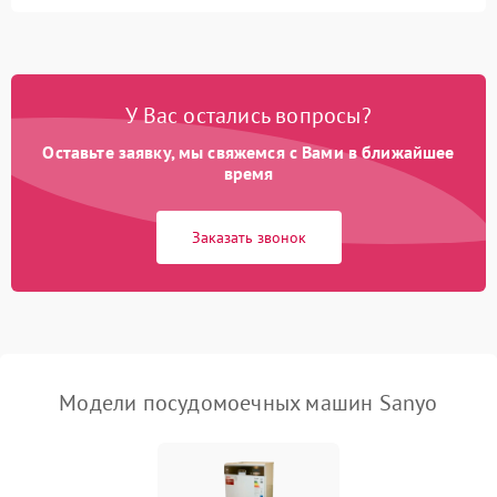
Не запускается цикл
1800 ₽
Подробнее →
стирки
Проблемы с набором
1800 ₽
Подробнее →
воды
У Вас остались вопросы?
Оставьте заявку, мы свяжемся с Вами в ближайшее
Не работает сушилка
2100 ₽
Подробнее →
время
Сбои в работе таймера
1700 ₽
Подробнее →
Заказать звонок
Проблемы с
2100 ₽
Подробнее →
циркуляционным насосом
Модели посудомоечных машин Sanyo