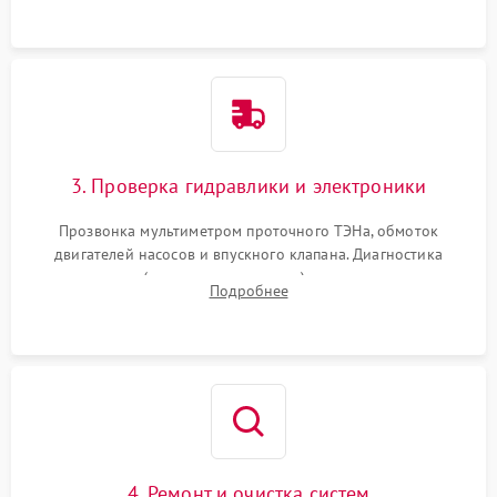
3. Проверка гидравлики и электроники
Прозвонка мультиметром проточного ТЭНа, обмоток
двигателей насосов и впускного клапана. Диагностика
прессостата (датчика уровня воды), датчика мутности,
Подробнее
концевика дверцы и электронного модуля управления.
4. Ремонт и очистка систем