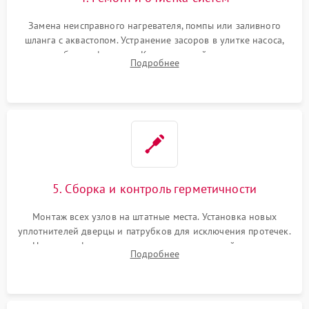
Замена неисправного нагревателя, помпы или заливного
шланга с аквастопом. Устранение засоров в улитке насоса,
патрубках и фильтрах. Компонентный ремонт платы
Подробнее
управления, восстановление поврежденной проводки.
5. Сборка и контроль герметичности
Монтаж всех узлов на штатные места. Установка новых
уплотнителей дверцы и патрубков для исключения протечек.
Надежная фиксация хомутов гидравлической системы,
Подробнее
сборка корпуса и установка датчика поплавка.