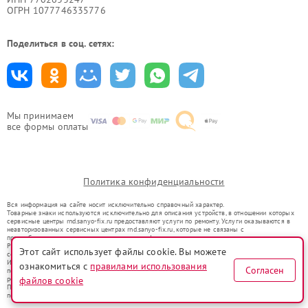
ОГРН 1077746335776
Поделиться в соц. сетях:
Мы принимаем
все формы оплаты
Политика конфиденциальности
Вся информация на сайте носит исключительно справочный характер.
Товарные знаки используются исключительно для описания устройств, в отношении которых
сервисные центры rnd.sanyo-fix.ru предоставляют услуги по ремонту. Услуги оказываются в
неавторизованных сервисных центрах rnd.sanyo-fix.ru, которые не связаны с
правообладателями товарных знаков или их официальными представителями.
Ремонт осуществляется для устройств, уже введенных в гражданский оборот в соответствии
Этот сайт использует файлы cookie. Вы можете
со статьей 1487 ГК РФ.
Использование товарных знаков не преследует цели индивидуализации услуг или введения
ознакомиться с
правилами использования
Согласен
потребителей в заблуждение, а служит для информирования о предоставляемых услугах по
ремонту техники указанных брендов.
файлов cookie
Представленная на сайте информация не является публичной офертой, определяемой
положениями Статьи 437(2) Гражданского кодекса РФ