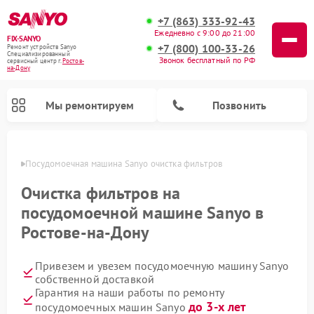
+7 (863) 333-92-43
Ежедневно с 9:00 до 21:00
FIX-SANYO
+7 (800) 100-33-26
Ремонт устройств Sanyo
Специализированный
Звонок бесплатный по РФ
cервисный центр г.
Ростов-
на-Дону
Мы ремонтируем
Позвонить
-Дону
Посудомоечная машина Sanyo очистка фильтров
Очистка фильтров на
посудомоечной машине Sanyo в
Ремонт микроволновых печей Sanyo
Ремонт стиральных машин Sanyo
Ростове-на-Дону
Привезем и увезем посудомоечную машину Sanyo
собственной доставкой
Гарантия на наши работы по ремонту
до 3-х лет
посудомоечных машин Sanyo