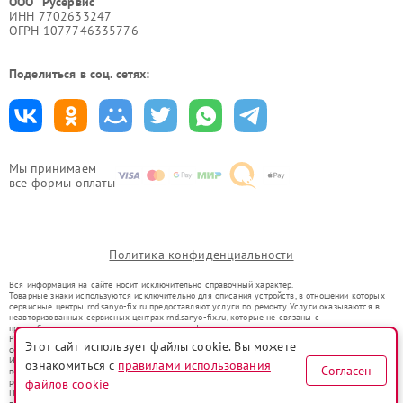
ООО "Русервис"
ИНН 7702633247
ОГРН 1077746335776
Поделиться в соц. сетях:
Мы принимаем
все формы оплаты
Политика конфиденциальности
Вся информация на сайте носит исключительно справочный характер.
Товарные знаки используются исключительно для описания устройств, в отношении которых
сервисные центры rnd.sanyo-fix.ru предоставляют услуги по ремонту. Услуги оказываются в
неавторизованных сервисных центрах rnd.sanyo-fix.ru, которые не связаны с
правообладателями товарных знаков или их официальными представителями.
Ремонт осуществляется для устройств, уже введенных в гражданский оборот в соответствии
Этот сайт использует файлы cookie. Вы можете
со статьей 1487 ГК РФ.
Использование товарных знаков не преследует цели индивидуализации услуг или введения
ознакомиться с
правилами использования
Согласен
потребителей в заблуждение, а служит для информирования о предоставляемых услугах по
ремонту техники указанных брендов.
файлов cookie
Представленная на сайте информация не является публичной офертой, определяемой