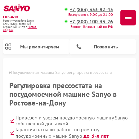
+7 (863) 333-92-43
Ежедневно с 9:00 до 21:00
FIX-SANYO
+7 (800) 100-33-26
Ремонт устройств Sanyo
Специализированный
Звонок бесплатный по РФ
cервисный центр г.
Ростов-
на-Дону
Мы ремонтируем
Позвонить
-Дону
Посудомоечная машина Sanyo регулировка прессостата
Регулировка прессостата на
посудомоечной машине Sanyo в
Ремонт микроволновых печей Sanyo
Ремонт стиральных машин Sanyo
Ростове-на-Дону
Привезем и увезем посудомоечную машину Sanyo
собственной доставкой
Гарантия на наши работы по ремонту
до 3-х лет
посудомоечных машин Sanyo