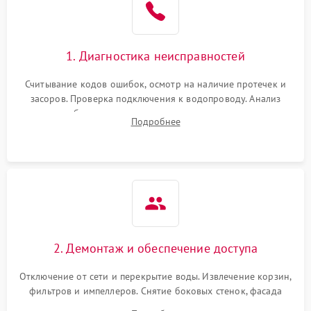
1. Диагностика неисправностей
Считывание кодов ошибок, осмотр на наличие протечек и
засоров. Проверка подключения к водопроводу. Анализ
жалоб на отсутствие слива, нагрева, вращения
Подробнее
разбрызгивателей или срабатывание системы защиты
аквастоп.
2. Демонтаж и обеспечение доступа
Отключение от сети и перекрытие воды. Извлечение корзин,
фильтров и импеллеров. Снятие боковых стенок, фасада
дверцы или нижнего поддона для прямого доступа к