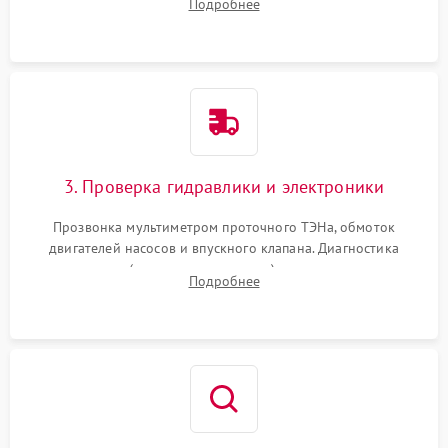
Подробнее
циркуляционному насосу, ТЭНу и сливной помпе.
3. Проверка гидравлики и электроники
Прозвонка мультиметром проточного ТЭНа, обмоток
двигателей насосов и впускного клапана. Диагностика
прессостата (датчика уровня воды), датчика мутности,
Подробнее
концевика дверцы и электронного модуля управления.