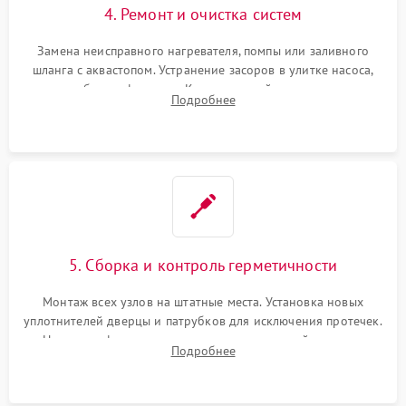
4. Ремонт и очистка систем
Замена неисправного нагревателя, помпы или заливного
шланга с аквастопом. Устранение засоров в улитке насоса,
патрубках и фильтрах. Компонентный ремонт платы
Подробнее
управления, восстановление поврежденной проводки.
5. Сборка и контроль герметичности
Монтаж всех узлов на штатные места. Установка новых
уплотнителей дверцы и патрубков для исключения протечек.
Надежная фиксация хомутов гидравлической системы,
Подробнее
сборка корпуса и установка датчика поплавка.