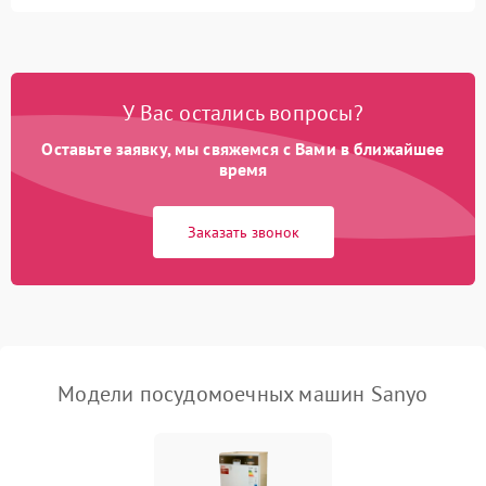
Не запускается цикл
1800 ₽
Подробнее →
стирки
Проблемы с набором
1800 ₽
Подробнее →
воды
У Вас остались вопросы?
Оставьте заявку, мы свяжемся с Вами в ближайшее
Не работает сушилка
2100 ₽
Подробнее →
время
Сбои в работе таймера
1700 ₽
Подробнее →
Заказать звонок
Проблемы с
2100 ₽
Подробнее →
циркуляционным насосом
Модели посудомоечных машин Sanyo