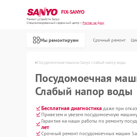
FIX-SANYO
Ремонт устройств Sanyo
Специализированный cервисный центр г.
Ростов-на-Дону
Мы ремонтируем
Срочный ремонт
Це
 в Ростове-на-Дону
Посудомоечная машина Sanyo слабый напор воды
Посудомоечная ма
Слабый напор воды
Ремонт микроволновых печей Sanyo
Ремонт стиральных машин Sanyo
Бесплатная диагностика
даже при отказ
Привезем и увезем посудомоечную машину
Гарантия на наши работы по ремонту пос
лет
Срочный ремонт посудомоечных машин San