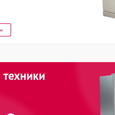
ны
 техники