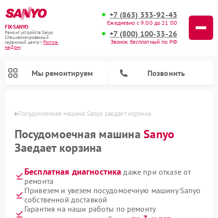
+7 (863) 333-92-43
Ежедневно с 9:00 до 21:00
FIX-SANYO
+7 (800) 100-33-26
Ремонт устройств Sanyo
Специализированный
Звонок бесплатный по РФ
cервисный центр г.
Ростов-
на-Дону
Мы ремонтируем
Позвонить
-Дону
Посудомоечная машина Sanyo заедает корзина
Посудомоечная машина
Sanyo
Заедает корзина
Ремонт микроволновых печей Sanyo
Ремонт стиральных машин Sanyo
Бесплатная диагностика
даже при отказе от
ремонта
Привезем и увезем посудомоечную машину Sanyo
собственной доставкой
Гарантия на наши работы по ремонту