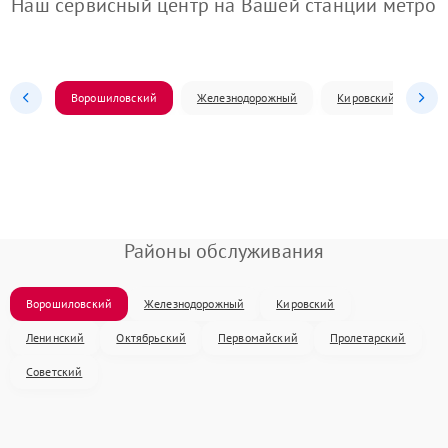
Наш сервисный центр на Вашей станции метро
Ворошиловский
Железнодорожный
Кировский
Л
Районы обслуживания
Ворошиловский
Железнодорожный
Кировский
Ленинский
Октябрьский
Первомайский
Пролетарский
Советский