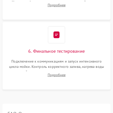
Надежная фиксация хомутов гидравлической системы,
Подробнее
сборка корпуса и установка датчика поплавка.
6. Финальное тестирование
Подключение к коммуникациям и запуск интенсивного
цикла мойки. Контроль корректного залива, нагрева воды
до нужной температуры, отсутствия посторонних шумов,
Подробнее
штатного слива и абсолютной сухости в поддоне.