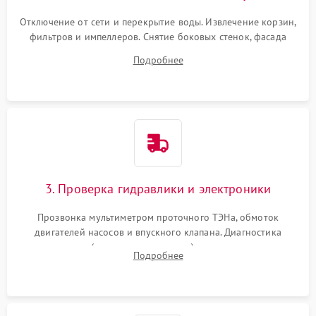
Отключение от сети и перекрытие воды. Извлечение корзин,
фильтров и импеллеров. Снятие боковых стенок, фасада
дверцы или нижнего поддона для прямого доступа к
Подробнее
циркуляционному насосу, ТЭНу и сливной помпе.
3. Проверка гидравлики и электроники
Прозвонка мультиметром проточного ТЭНа, обмоток
двигателей насосов и впускного клапана. Диагностика
прессостата (датчика уровня воды), датчика мутности,
Подробнее
концевика дверцы и электронного модуля управления.