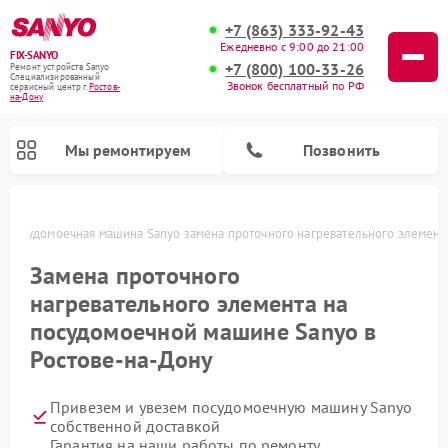
+7 (863) 333-92-43
Ежедневно с 9:00 до 21:00
FIX-SANYO
+7 (800) 100-33-26
Ремонт устройств Sanyo
Специализированный
Звонок бесплатный по РФ
cервисный центр г.
Ростов-
на-Дону
Мы ремонтируем
Позвонить
Посудомоечная машина Sanyo замена проточного нагревательного элемент
Замена проточного
нагревательного элемента на
Ремонт микроволновых печей Sanyo
Ремонт стиральных машин Sanyo
посудомоечной машине Sanyo в
Ростове-на-Дону
Привезем и увезем посудомоечную машину Sanyo
собственной доставкой
Гарантия на наши работы по ремонту