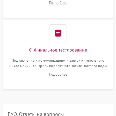
Подробнее
сборка корпуса и установка датчика поплавка.
6. Финальное тестирование
Подключение к коммуникациям и запуск интенсивного
цикла мойки. Контроль корректного залива, нагрева воды
до нужной температуры, отсутствия посторонних шумов,
Подробнее
штатного слива и абсолютной сухости в поддоне.
FAQ. Ответы на вопросы