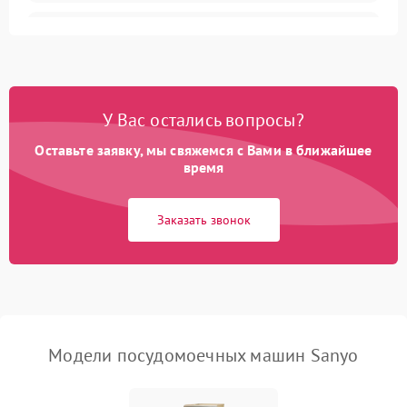
Не запускается цикл
1800 ₽
Подробнее →
стирки
Проблемы с набором
1800 ₽
Подробнее →
воды
У Вас остались вопросы?
Оставьте заявку, мы свяжемся с Вами в ближайшее
Не работает сушилка
2100 ₽
Подробнее →
время
Сбои в работе таймера
1700 ₽
Подробнее →
Заказать звонок
Проблемы с
2100 ₽
Подробнее →
циркуляционным насосом
Модели посудомоечных машин Sanyo