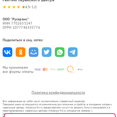
4.9-5.0
ООО "Русервис"
ИНН 7702633247
ОГРН 1077746335776
Поделиться в соц. сетях:
Мы принимаем
все формы оплаты
Политика конфиденциальности
Вся информация на сайте носит исключительно справочный характер.
Товарные знаки используются исключительно для описания устройств, в отношении которых
сервисные центры rnd.sanyo-fix.ru предоставляют услуги по ремонту. Услуги оказываются в
неавторизованных сервисных центрах rnd.sanyo-fix.ru, которые не связаны с
правообладателями товарных знаков или их официальными представителями.
Ремонт осуществляется для устройств, уже введенных в гражданский оборот в соответствии