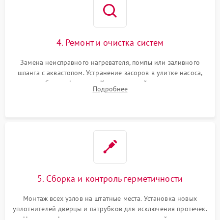
4. Ремонт и очистка систем
Замена неисправного нагревателя, помпы или заливного
шланга с аквастопом. Устранение засоров в улитке насоса,
патрубках и фильтрах. Компонентный ремонт платы
Подробнее
управления, восстановление поврежденной проводки.
5. Сборка и контроль герметичности
Монтаж всех узлов на штатные места. Установка новых
уплотнителей дверцы и патрубков для исключения протечек.
Надежная фиксация хомутов гидравлической системы,