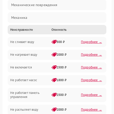
Механические повреждения
Механика
Неисправности
Стоимость
Управление
Не сливает воду
500 ₽
Подробнее →
Электропитание
Не нагревает воду
2000 ₽
Подробнее →
Датчики
Не включается
2500 ₽
Подробнее →
Нагрев
Не работает насос
1800 ₽
Подробнее →
Вода
Не работает панель
Гигиена
2500 ₽
Подробнее →
управления
Программное обеспечение
Не распыляет воду
2000 ₽
Подробнее →