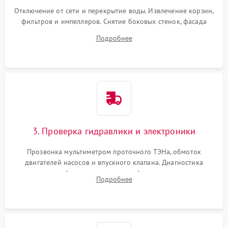
Отключение от сети и перекрытие воды. Извлечение корзин,
фильтров и импеллеров. Снятие боковых стенок, фасада
дверцы или нижнего поддона для прямого доступа к
Подробнее
циркуляционному насосу, ТЭНу и сливной помпе.
3. Проверка гидравлики и электроники
Прозвонка мультиметром проточного ТЭНа, обмоток
двигателей насосов и впускного клапана. Диагностика
прессостата (датчика уровня воды), датчика мутности,
Подробнее
концевика дверцы и электронного модуля управления.