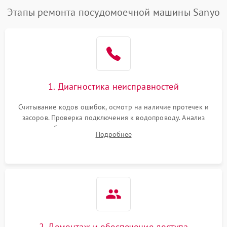
Этапы ремонта посудомоечной машины Sanyo
1. Диагностика неисправностей
Считывание кодов ошибок, осмотр на наличие протечек и
засоров. Проверка подключения к водопроводу. Анализ
жалоб на отсутствие слива, нагрева, вращения
Подробнее
разбрызгивателей или срабатывание системы защиты
аквастоп.
2. Демонтаж и обеспечение доступа