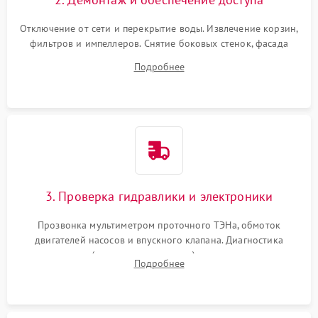
Отключение от сети и перекрытие воды. Извлечение корзин,
фильтров и импеллеров. Снятие боковых стенок, фасада
дверцы или нижнего поддона для прямого доступа к
Подробнее
циркуляционному насосу, ТЭНу и сливной помпе.
3. Проверка гидравлики и электроники
Прозвонка мультиметром проточного ТЭНа, обмоток
двигателей насосов и впускного клапана. Диагностика
прессостата (датчика уровня воды), датчика мутности,
Подробнее
концевика дверцы и электронного модуля управления.