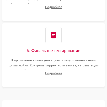
Надежная фиксация хомутов гидравлической системы,
Подробнее
сборка корпуса и установка датчика поплавка.
6. Финальное тестирование
Подключение к коммуникациям и запуск интенсивного
цикла мойки. Контроль корректного залива, нагрева воды
до нужной температуры, отсутствия посторонних шумов,
Подробнее
штатного слива и абсолютной сухости в поддоне.