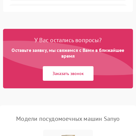
Не запускается цикл
1800 ₽
Подробнее →
стирки
Проблемы с набором
1800 ₽
Подробнее →
воды
У Вас остались вопросы?
Оставьте заявку, мы свяжемся с Вами в ближайшее
Не работает сушилка
2100 ₽
Подробнее →
время
Сбои в работе таймера
1700 ₽
Подробнее →
Заказать звонок
Проблемы с
2100 ₽
Подробнее →
циркуляционным насосом
Модели посудомоечных машин Sanyo