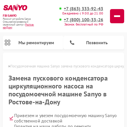
+7 (863) 333-92-43
Ежедневно с 9:00 до 21:00
FIX-SANYO
+7 (800) 100-33-26
Ремонт устройств Sanyo
Специализированный
Звонок бесплатный по РФ
cервисный центр г.
Ростов-
на-Дону
Мы ремонтируем
Позвонить
-Дону
Посудомоечная машина Sanyo замена пускового конденсатора циркул
Замена пускового конденсатора
циркуляционного насоса на
Ремонт микроволновых печей Sanyo
Ремонт стиральных машин Sanyo
посудомоечной машине Sanyo в
Ростове-на-Дону
Привезем и увезем посудомоечную машину Sanyo
собственной доставкой
Гарантия на наши работы по ремонту