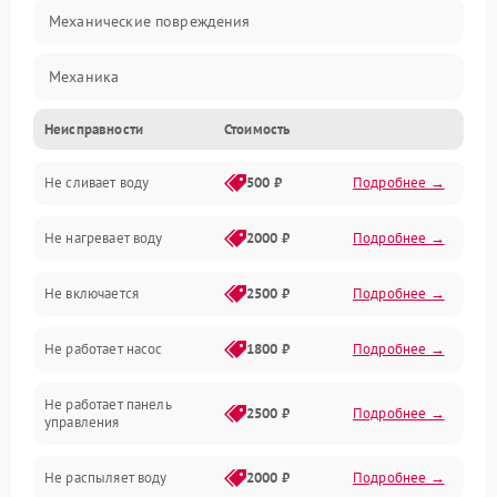
Механические повреждения
Механика
Неисправности
Стоимость
Управление
Не сливает воду
500 ₽
Подробнее →
Электропитание
Не нагревает воду
2000 ₽
Подробнее →
Датчики
Не включается
2500 ₽
Подробнее →
Нагрев
Не работает насос
1800 ₽
Подробнее →
Вода
Не работает панель
Гигиена
2500 ₽
Подробнее →
управления
Программное обеспечение
Не распыляет воду
2000 ₽
Подробнее →