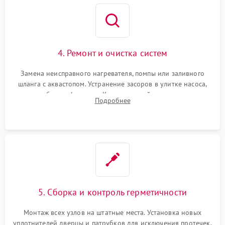
4. Ремонт и очистка систем
Замена неисправного нагревателя, помпы или заливного
шланга с аквастопом. Устранение засоров в улитке насоса,
патрубках и фильтрах. Компонентный ремонт платы
Подробнее
управления, восстановление поврежденной проводки.
5. Сборка и контроль герметичности
Монтаж всех узлов на штатные места. Установка новых
уплотнителей дверцы и патрубков для исключения протечек.