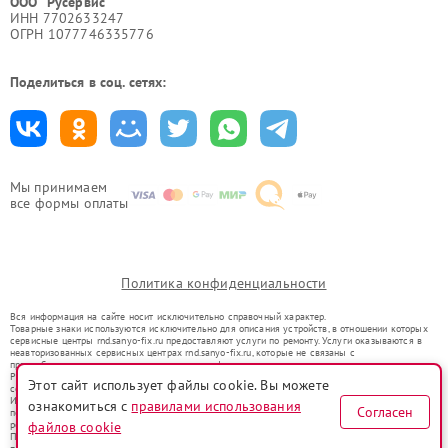
ООО "Русервис"
ИНН 7702633247
ОГРН 1077746335776
Поделиться в соц. сетях:
Мы принимаем
все формы оплаты
Политика конфиденциальности
Вся информация на сайте носит исключительно справочный характер.
Товарные знаки используются исключительно для описания устройств, в отношении которых
сервисные центры rnd.sanyo-fix.ru предоставляют услуги по ремонту. Услуги оказываются в
неавторизованных сервисных центрах rnd.sanyo-fix.ru, которые не связаны с
правообладателями товарных знаков или их официальными представителями.
Ремонт осуществляется для устройств, уже введенных в гражданский оборот в соответствии
Этот сайт использует файлы cookie. Вы можете
со статьей 1487 ГК РФ.
Использование товарных знаков не преследует цели индивидуализации услуг или введения
ознакомиться с
правилами использования
Согласен
потребителей в заблуждение, а служит для информирования о предоставляемых услугах по
ремонту техники указанных брендов.
файлов cookie
Представленная на сайте информация не является публичной офертой, определяемой