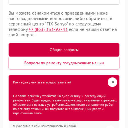
Вы можете ознакомиться с приведенными ниже
часто задаваемыми вопросами, либо обратиться в
сервисный центр “FIX-Sanyo” по следующему
телефону
+7 (863) 333-92-43
если не нашли ответ на
свой вопрос.
Общие вопросы
Вопросы по ремонту посудомоечных машин
Какие документы вы предоставляете?
На этапе приема устройства на диагностику и последующий
ремонт вам будет предоставлен заказ-наряд с указанием страховых
обязательств на ваше устройство. Далее, после выполнения работ
по ремонту техники, вы получите акт выполненных работ и
гарантийный талон.
Я уже знаю в чем неисправность и какой