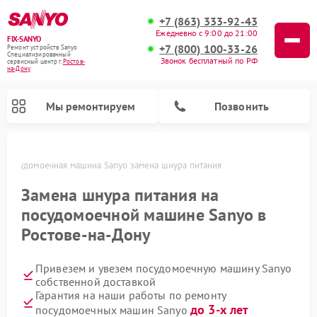
+7 (863) 333-92-43
Ежедневно с 9:00 до 21:00
FIX-SANYO
+7 (800) 100-33-26
Ремонт устройств Sanyo
Специализированный
Звонок бесплатный по РФ
cервисный центр г.
Ростов-
на-Дону
Мы ремонтируем
Позвонить
Посудомоечная машина Sanyo замена шнура питания
Замена шнура питания на
посудомоечной машине Sanyo в
Ремонт микроволновых печей Sanyo
Ремонт стиральных машин Sanyo
Ростове-на-Дону
Привезем и увезем посудомоечную машину Sanyo
собственной доставкой
Гарантия на наши работы по ремонту
до 3-х лет
посудомоечных машин Sanyo