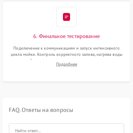
6. Финальное тестирование
Подключение к коммуникациям и запуск интенсивного
цикла мойки. Контроль корректного залива, нагрева воды
до нужной температуры, отсутствия посторонних шумов,
Подробнее
штатного слива и абсолютной сухости в поддоне.
FAQ. Ответы на вопросы