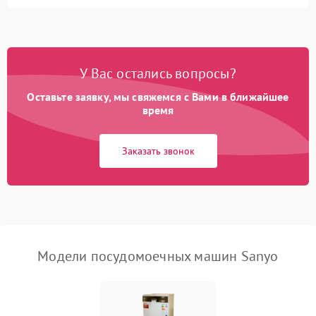
Не запускается цикл
1800 ₽
Подробнее →
стирки
Проблемы с набором
1800 ₽
Подробнее →
воды
У Вас остались вопросы?
Оставьте заявку, мы свяжемся с Вами в ближайшее
Не работает сушилка
2100 ₽
Подробнее →
время
Сбои в работе таймера
1700 ₽
Подробнее →
Заказать звонок
Проблемы с
2100 ₽
Подробнее →
циркуляционным насосом
Модели посудомоечных машин Sanyo