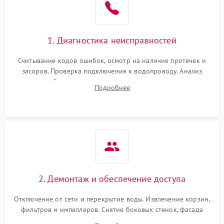
1. Диагностика неисправностей
Считывание кодов ошибок, осмотр на наличие протечек и
засоров. Проверка подключения к водопроводу. Анализ
жалоб на отсутствие слива, нагрева, вращения
Подробнее
разбрызгивателей или срабатывание системы защиты
аквастоп.
2. Демонтаж и обеспечение доступа
Отключение от сети и перекрытие воды. Извлечение корзин,
фильтров и импеллеров. Снятие боковых стенок, фасада
дверцы или нижнего поддона для прямого доступа к