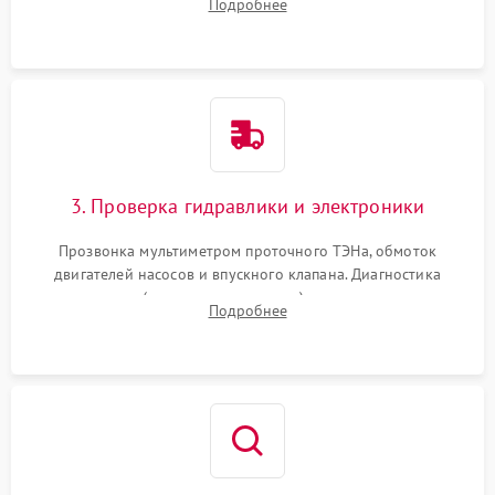
Подробнее
циркуляционному насосу, ТЭНу и сливной помпе.
3. Проверка гидравлики и электроники
Прозвонка мультиметром проточного ТЭНа, обмоток
двигателей насосов и впускного клапана. Диагностика
прессостата (датчика уровня воды), датчика мутности,
Подробнее
концевика дверцы и электронного модуля управления.