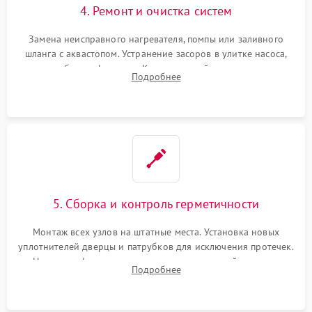
4. Ремонт и очистка систем
Замена неисправного нагревателя, помпы или заливного
шланга с аквастопом. Устранение засоров в улитке насоса,
патрубках и фильтрах. Компонентный ремонт платы
Подробнее
управления, восстановление поврежденной проводки.
5. Сборка и контроль герметичности
Монтаж всех узлов на штатные места. Установка новых
уплотнителей дверцы и патрубков для исключения протечек.
Надежная фиксация хомутов гидравлической системы,
Подробнее
сборка корпуса и установка датчика поплавка.