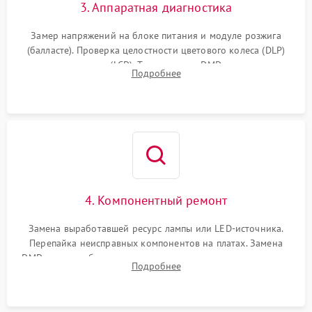
3. Аппаратная диагностика
Замер напряжений на блоке питания и модуле розжига
(балласте). Проверка целостности цветового колеса (DLP)
или поляризаторов (LCD). Тестирование DMD-чипа, датчиков
Подробнее
температуры и оптопар с помощью мультиметра и
осциллографа.
4. Компонентный ремонт
Замена выработавшей ресурс лампы или LED-источника.
Перепайка неисправных компонентов на платах. Замена
DMD-чипа при битых пикселях, установка нового цветового
Подробнее
колеса или восстановление сгоревших поляризационных
пленок.