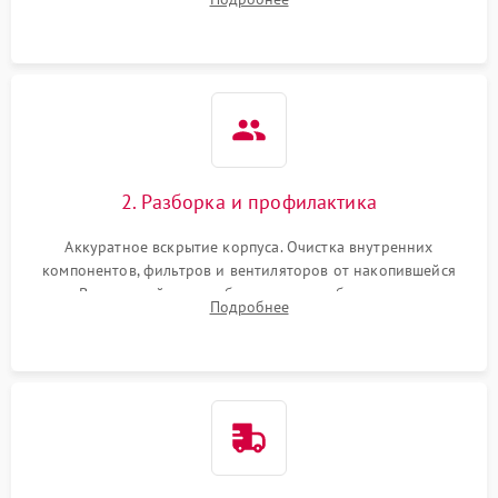
системы охлаждения по уровню шума вентиляторов.
2. Разборка и профилактика
Аккуратное вскрытие корпуса. Очистка внутренних
компонентов, фильтров и вентиляторов от накопившейся
пыли. Визуальный осмотр блока питания, балласта лампы и
Подробнее
материнской платы на наличие прогаров или вздутых
элементов.