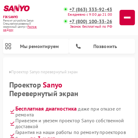
+7 (863) 333-92-43
Ежедневно с 9:00 до 21:00
FIX-SANYO
+7 (800) 100-33-26
Ремонт устройств Sanyo
Специализированный
Звонок бесплатный по РФ
cервисный центр г.
Ростов-
на-Дону
Мы ремонтируем
Позвонить
-Дону
Проектор Sanyo перевернутый экран
Проектор
Sanyo
Перевернутый экран
Ремонт микроволновых печей Sanyo
Ремонт стиральных машин Sanyo
Ремонт посудомоечных машин Sanyo
Бесплатная диагностика
даже при отказе от
ремонта
Привезем и увезем проектор Sanyo собственной
доставкой
Гарантия на наши работы по ремонту проекторов