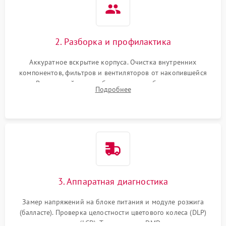
2. Разборка и профилактика
Аккуратное вскрытие корпуса. Очистка внутренних
компонентов, фильтров и вентиляторов от накопившейся
пыли. Визуальный осмотр блока питания, балласта лампы и
Подробнее
материнской платы на наличие прогаров или вздутых
элементов.
3. Аппаратная диагностика
Замер напряжений на блоке питания и модуле розжига
(балласте). Проверка целостности цветового колеса (DLP)
или поляризаторов (LCD). Тестирование DMD-чипа, датчиков