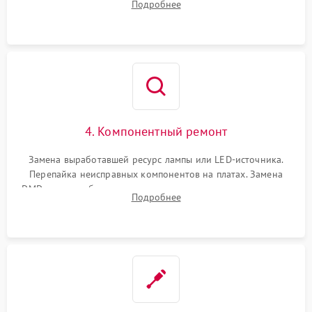
Подробнее
температуры и оптопар с помощью мультиметра и
осциллографа.
4. Компонентный ремонт
Замена выработавшей ресурс лампы или LED-источника.
Перепайка неисправных компонентов на платах. Замена
DMD-чипа при битых пикселях, установка нового цветового
Подробнее
колеса или восстановление сгоревших поляризационных
пленок.