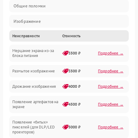
Общие поломки
Изображение
Неисправности
Стоимость
Лампа подсветки
Мерцание экрана из-за
Неисправность управления и интерфейсов
3500 ₽
Подробнее →
блока питания
Прочие неисправности
Размытое изображение
3500 ₽
Подробнее →
Режим работы
Дрожание изображения
4000 ₽
Подробнее →
Неисправность звука
Появление артефактов на
4500 ₽
Подробнее →
экране
Появление «битых»
пикселей (для DLP/LED
5000 ₽
Подробнее →
проекторов)