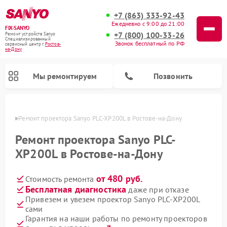
+7 (863) 333-92-43
Ежедневно с 9:00 до 21:00
FIX-SANYO
+7 (800) 100-33-26
Ремонт устройств Sanyo
Специализированный
Звонок бесплатный по РФ
cервисный центр г.
Ростов-
на-Дону
Мы ремонтируем
Позвонить
-Дону
Ремонт проектора Sanyo PLC-XP200L в Ростове-на-Дону
Ремонт проектора Sanyo PLC-
XP200L в Ростове-на-Дону
Ремонт микроволновых печей Sanyo
Ремонт стиральных машин Sanyo
Ремонт посудомоечных машин Sanyo
от 480 руб.
Стоимость ремонта
Бесплатная диагностика
даже при отказе
Привезем и увезем проектор Sanyo PLC-XP200L
сами
Гарантия на наши работы по ремонту проекторов