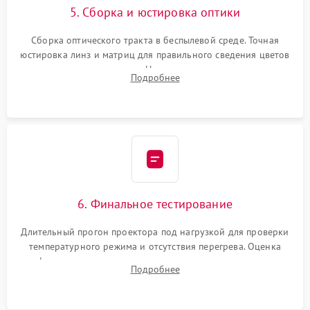
5. Сборка и юстировка оптики
Сборка оптического тракта в беспылевой среде. Точная
юстировка линз и матриц для правильного сведения цветов
и устранения размытия. Надежное подключение всех
Подробнее
шлейфов, установка датчиков и закрытие корпуса
устройства.
6. Финальное тестирование
Длительный прогон проектора под нагрузкой для проверки
температурного режима и отсутствия перегрева. Оценка
фокуса, контрастности и цветопередачи на тестовых
Подробнее
таблицах. Проверка работы всех видеовходов и кнопок
управления.