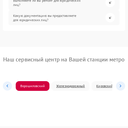
Выполняете ли вы ремонт для юридических
лиц?
Какую документацию вы предоставляете
для юридических лиц?
Наш сервисный центр на Вашей станции метро
Ворошиловский
Железнодорожный
Кировский
Л