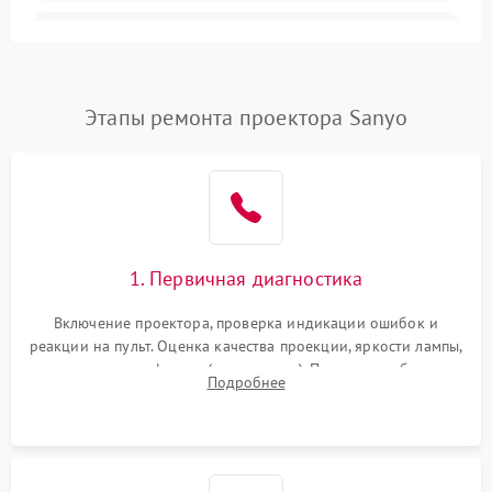
Залипание изображения
4500 ₽
Подробнее →
(image retention)
Нестабильная яркость или
Этапы ремонта проектора Sanyo
4000 ₽
Подробнее →
контраст
Неравномерная подсветка
4500 ₽
Подробнее →
экрана
Не работает
автоматическая коррекция
3000 ₽
Подробнее →
1. Первичная диагностика
трапеции (Keystone)
Включение проектора, проверка индикации ошибок и
Проблемы с
реакции на пульт. Оценка качества проекции, яркости лампы,
масштабированием
3500 ₽
Подробнее →
наличия артефактов (точки, пятна). Проверка работы
изображения
Подробнее
системы охлаждения по уровню шума вентиляторов.