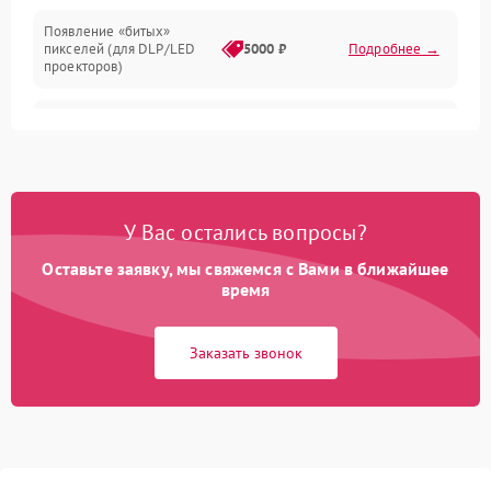
Появление «битых»
пикселей (для DLP/LED
5000 ₽
Подробнее →
проекторов)
Залипание изображения
4500 ₽
Подробнее →
(image retention)
Нестабильная яркость или
4000 ₽
Подробнее →
контраст
У Вас остались вопросы?
Неравномерная подсветка
Оставьте заявку, мы свяжемся с Вами в ближайшее
4500 ₽
Подробнее →
экрана
время
Не работает
Заказать звонок
автоматическая коррекция
3000 ₽
Подробнее →
трапеции (Keystone)
Проблемы с
масштабированием
3500 ₽
Подробнее →
изображения