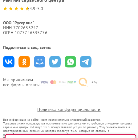
Рейтинг сервисного центра
4.9-5.0
ООО "Русервис"
ИНН 7702633247
ОГРН 1077746335776
Поделиться в соц. сетях:
Мы принимаем
все формы оплаты
Политика конфиденциальности
Вся информация на сайте носит исключительно справочный характер.
Товарные знаки используются исключительно для описания устройств, в отношении которых
сервисные центры rnd.sanyo-fix.ru предоставляют услуги по ремонту. Услуги оказываются в
неавторизованных сервисных центрах rnd.sanyo-fix.ru, которые не связаны с
правообладателями товарных знаков или их официальными представителями.