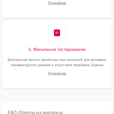
Подробнее
шлейфов, установка датчиков и закрытие корпуса
устройства.
6. Финальное тестирование
Длительный прогон проектора под нагрузкой для проверки
температурного режима и отсутствия перегрева. Оценка
фокуса, контрастности и цветопередачи на тестовых
Подробнее
таблицах. Проверка работы всех видеовходов и кнопок
управления.
FAQ. Ответы на вопросы