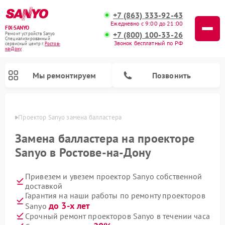
+7 (863) 333-92-43
Ежедневно с 9:00 до 21:00
FIX-SANYO
+7 (800) 100-33-26
Ремонт устройств Sanyo
Специализированный
Звонок бесплатный по РФ
cервисный центр г.
Ростов-
на-Дону
Мы ремонтируем
Позвонить
-Дону
Проектор Sanyo замена балластера
Замена балластера на проекторе
Sanyo в Ростове-на-Дону
Ремонт микроволновых печей Sanyo
Ремонт стиральных машин Sanyo
Ремонт посудомоечных машин Sanyo
Привезем и увезем проектор Sanyo собственной
доставкой
Гарантия на наши работы по ремонту проекторов
до 3-х лет
Sanyo
Срочный ремонт проекторов Sanyo в течении часа