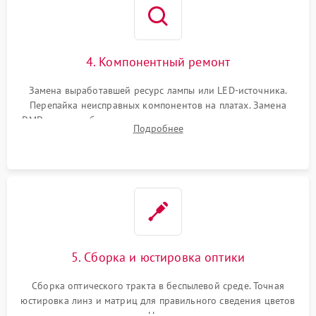
4. Компонентный ремонт
Замена выработавшей ресурс лампы или LED-источника.
Перепайка неисправных компонентов на платах. Замена
DMD-чипа при битых пикселях, установка нового цветового
Подробнее
колеса или восстановление сгоревших поляризационных
пленок.
5. Сборка и юстировка оптики
Сборка оптического тракта в беспылевой среде. Точная
юстировка линз и матриц для правильного сведения цветов
и устранения размытия. Надежное подключение всех