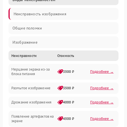
Неисправность изображения
Общие поломки
Изображение
Неисправности
Стоимость
Лампа подсветки
Мерцание экрана из-за
Неисправность управления и интерфейсов
3500 ₽
Подробнее →
блока питания
Прочие неисправности
Размытое изображение
3500 ₽
Подробнее →
Режим работы
Дрожание изображения
4000 ₽
Подробнее →
Неисправность звука
Появление артефактов на
4500 ₽
Подробнее →
экране