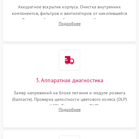
Аккуратное вскрытие корпуса. Очистка внутренних
компонентов, фильтров и вентиляторов от накопившейся
пыли. Визуальный осмотр блока питания, балласта лампы и
Подробнее
материнской платы на наличие прогаров или вздутых
элементов.
3. Аппаратная диагностика
Замер напряжений на блоке питания и модуле розжига
(балласте). Проверка целостности цветового колеса (DLP)
или поляризаторов (LCD). Тестирование DMD-чипа, датчиков
Подробнее
температуры и оптопар с помощью мультиметра и
осциллографа.