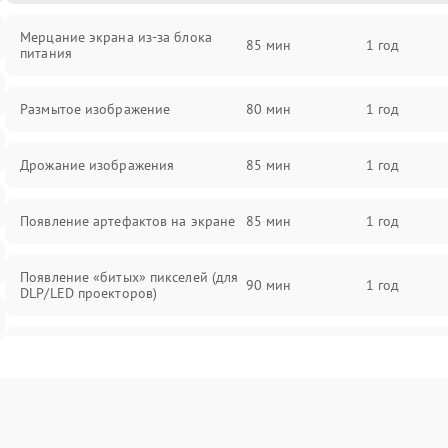
Мерцание экрана из-за блока
85 мин
1 год
питания
Размытое изображение
80 мин
1 год
Дрожание изображения
85 мин
1 год
Появление артефактов на экране
85 мин
1 год
Появление «битых» пикселей (для
90 мин
1 год
DLP/LED проекторов)
Залипание изображения (image
85 мин
1 год
retention)
Нестабильная яркость или
80 мин
1 год
контраст