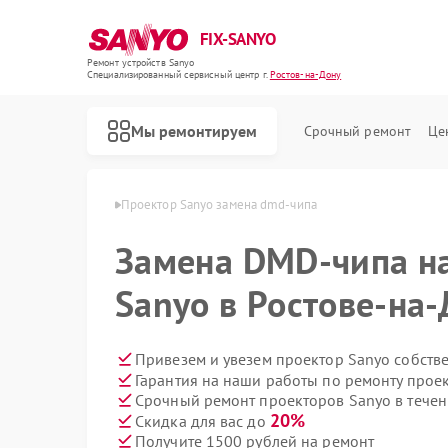
FIX-SANYO
Ремонт устройств Sanyo
Специализированный cервисный центр г.
Ростов-на-Дону
Мы ремонтируем
Срочный ремонт
Це
o в Ростове-на-Дону
Проектор Sanyo замена dmd-чипа
Замена DMD-чипа на
Sanyo в Ростове-на
Ремонт микроволновых печей Sanyo
Ремонт посудомоечных машин Sanyo
Ремонт стиральных машин Sanyo
Привезем и увезем проектор Sanyo собств
Гарантия на наши работы по ремонту прое
Срочный ремонт проекторов Sanyo в течен
20%
Скидка для вас до
Получите 1500 рублей на ремонт