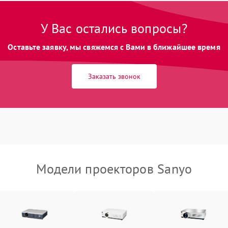
Неравномерная подсветка экрана
85 мин
1 год
У Вас остались вопросы?
Оставьте заявку, мы свяжемся с Вами в ближайшее время
Не работает автоматическая
80 мин
1 год
коррекция трапеции (Keystone)
Заказать звонок
Проблемы с масштабированием
80 мин
1 год
изображения
Модели проекторов Sanyo