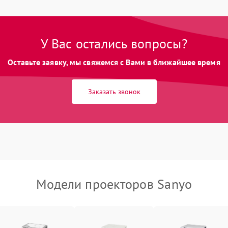
Нестабильная яркость или
80 мин
1 год
контраст
Неравномерная подсветка экрана
85 мин
1 год
У Вас остались вопросы?
Оставьте заявку, мы свяжемся с Вами в ближайшее время
Не работает автоматическая
80 мин
1 год
коррекция трапеции (Keystone)
Заказать звонок
Проблемы с масштабированием
80 мин
1 год
изображения
Модели проекторов Sanyo