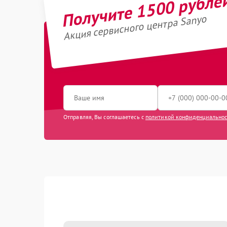
Получите 1500 рубле
Акция сервисного центра Sanyo
Отправляя, Вы соглашаетесь с
политикой конфиденциально