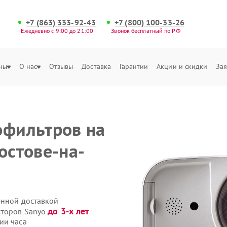
+7 (863) 333-92-43
+7 (800) 100-33-26
Ежедневно с 9:00 до 21:00
Звонок бесплатный по РФ
ны
О нас
Отзывы
Доставка
Гарантии
Акции и скидки
Зая
офильтров на
остове-на-
енной доставкой
до 3-х лет
кторов Sanyo
ии часа