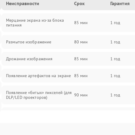
Неисправности
Срок
Гарантия
Мерцание экрана из-за блока
85 мин
1 год
питания
Размытое изображение
80 мин
1 год
Дрожание изображения
85 мин
1 год
Появление артефактов на экране
85 мин
1 год
Появление «битых» пикселей (для
90 мин
1 год
DLP/LED проекторов)
Залипание изображения (image
85 мин
1 год
retention)