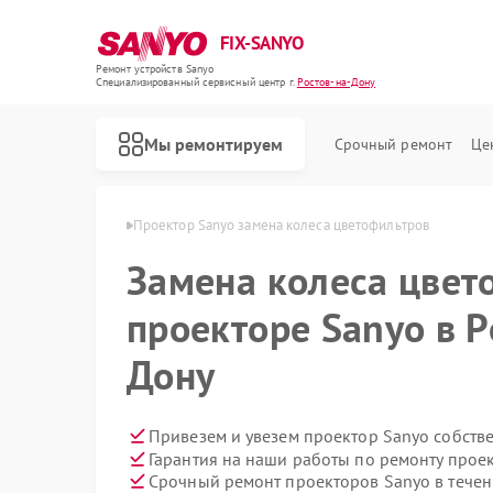
FIX-SANYO
Ремонт устройств Sanyo
Специализированный cервисный центр г.
Ростов-на-Дону
Мы ремонтируем
Срочный ремонт
Це
o в Ростове-на-Дону
Проектор Sanyo замена колеса цветофильтров
Замена колеса цвет
проекторе Sanyo в Р
Ремонт микроволновых печей Sanyo
Ремонт посудомоечных машин Sanyo
Ремонт стиральных машин Sanyo
Дону
Привезем и увезем проектор Sanyo собств
Гарантия на наши работы по ремонту прое
Срочный ремонт проекторов Sanyo в течен