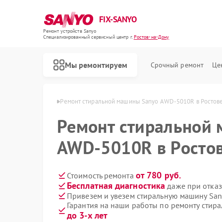
FIX-SANYO
Ремонт устройств Sanyo
Специализированный cервисный центр г.
Ростов-на-Дону
Мы ремонтируем
Срочный ремонт
Це
o в Ростове-на-Дону
Ремонт стиральной машины Sanyo AWD-5010R в Ростов
Ремонт стиральной
AWD-5010R в Росто
Ремонт микроволновых печей Sanyo
Ремонт посудомоечных машин Sanyo
от 780 руб.
Стоимость ремонта
Бесплатная диагностика
даже при отказ
Привезем и увезем стиральную машину Sa
Гарантия на наши работы по ремонту сти
до 3-х лет