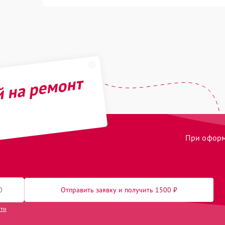
й на ремонт
При оформл
Отправить заявку и получить 1500 ₽
сти