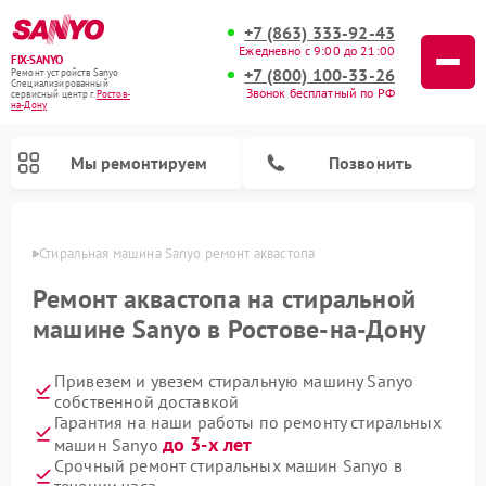
+7 (863) 333-92-43
Ежедневно с 9:00 до 21:00
FIX-SANYO
+7 (800) 100-33-26
Ремонт устройств Sanyo
Специализированный
Звонок бесплатный по РФ
cервисный центр г.
Ростов-
на-Дону
Мы ремонтируем
Позвонить
-Дону
Стиральная машина Sanyo ремонт аквастопа
Ремонт аквастопа на стиральной
машине Sanyo в Ростове-на-Дону
Ремонт микроволновых печей Sanyo
Ремонт посудомоечных машин Sanyo
Привезем и увезем стиральную машину Sanyo
собственной доставкой
Гарантия на наши работы по ремонту стиральных
до 3-х лет
машин Sanyo
Срочный ремонт стиральных машин Sanyo в