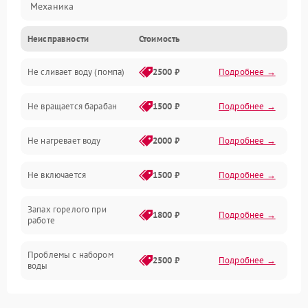
Механика
Неисправности
Стоимость
Электропитание
Не сливает воду (помпа)
2500 ₽
Подробнее →
Водоснабжение
Не вращается барабан
1500 ₽
Подробнее →
Слив
Не нагревает воду
2000 ₽
Подробнее →
Программное обеспечение
Не включается
1500 ₽
Подробнее →
Запах горелого при
1800 ₽
Подробнее →
работе
Проблемы с набором
2500 ₽
Подробнее →
воды
Замена ТЭНа
2200 ₽
Подробнее →