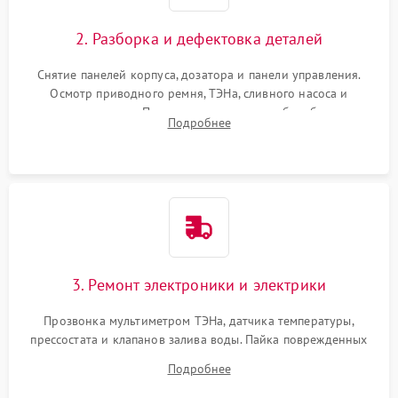
2. Разборка и дефектовка деталей
Снятие панелей корпуса, дозатора и панели управления.
Осмотр приводного ремня, ТЭНа, сливного насоса и
амортизаторов. Проверка подшипников барабана и
Подробнее
крестовины на износ, а манжеты люка на разрывы.
3. Ремонт электроники и электрики
Прозвонка мультиметром ТЭНа, датчика температуры,
прессостата и клапанов залива воды. Пайка поврежденных
дорожек или замена симисторов на плате управления.
Подробнее
Восстановление целостности проводки и контактов.