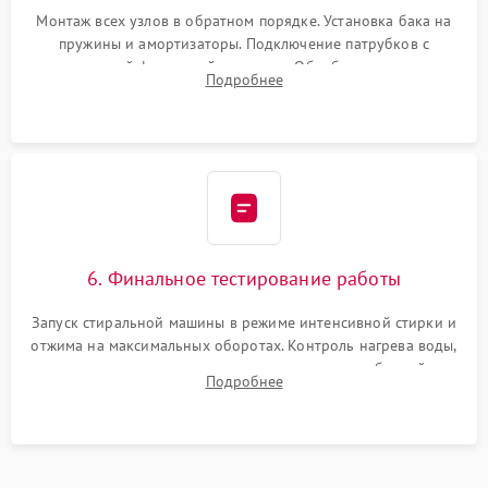
Монтаж всех узлов в обратном порядке. Установка бака на
пружины и амортизаторы. Подключение патрубков с
надежной фиксацией хомутами. Обработка стыков
Подробнее
герметиком для предотвращения возможных протечек воды.
6. Финальное тестирование работы
Запуск стиральной машины в режиме интенсивной стирки и
отжима на максимальных оборотах. Контроль нагрева воды,
корректности слива, отсутствия излишних вибраций,
Подробнее
посторонних стуков и протечек под корпусом.