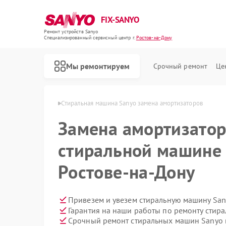
FIX-SANYO
Ремонт устройств Sanyo
Специализированный cервисный центр г.
Ростов-на-Дону
Мы ремонтируем
Срочный ремонт
Це
o в Ростове-на-Дону
Стиральная машина Sanyo замена амортизаторов
Замена амортизатор
стиральной машине 
Ремонт микроволновых печей Sanyo
Ремонт посудомоечных машин Sanyo
Ростове-на-Дону
Привезем и увезем стиральную машину San
Гарантия на наши работы по ремонту сти
Срочный ремонт стиральных машин Sanyo в