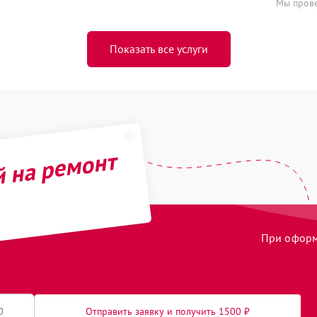
Мы прове
Показать все услуги
й на ремонт
При оформл
Отправить заявку и получить 1500 ₽