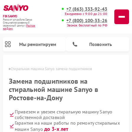
+7 (863) 333-92-43
Ежедневно с 9:00 до 21:00
FIX-SANYO
+7 (800) 100-33-26
Ремонт устройств Sanyo
Специализированный
Звонок бесплатный по РФ
cервисный центр г.
Ростов-
на-Дону
Мы ремонтируем
Позвонить
-Дону
Стиральная машина Sanyo замена подшипников
Замена подшипников на
стиральной машине Sanyo в
Ремонт микроволновых печей Sanyo
Ремонт посудомоечных машин Sanyo
Ростове-на-Дону
Привезем и увезем стиральную машину Sanyo
собственной доставкой
Гарантия на наши работы по ремонту стиральных
до 3-х лет
машин Sanyo