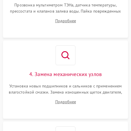
Прозвонка мультиметром ТЭНа, датчика температуры,
прессостата и клапанов залива воды. Пайка поврежденных
дорожек или замена симисторов на плате управления.
Подробнее
Восстановление целостности проводки и контактов.
4. Замена механических узлов
Установка новых подшипников и сальников с применением
влагостойкой смазки. Замена изношенных щеток двигателя,
порванного ремня привода, неисправного сливного насоса
Подробнее
или поврежденной резиновой манжеты.